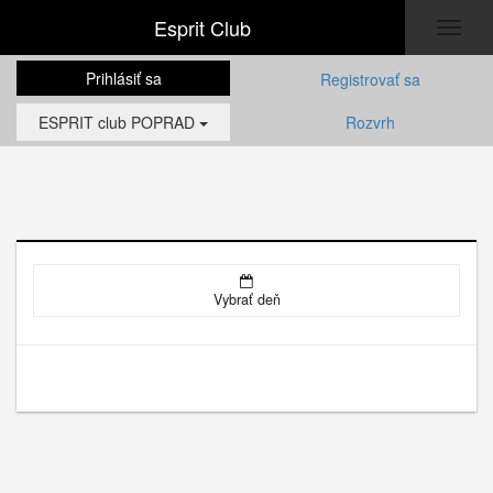
Esprit Club
Toggl
naviga
Prihlásiť sa
Registrovať sa
ESPRIT club POPRAD
Rozvrh
Vybrať deň