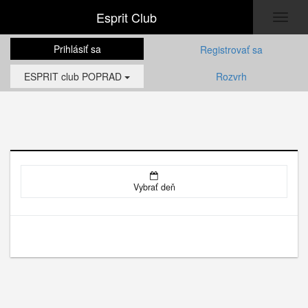
Esprit Club
Toggl
naviga
Prihlásiť sa
Registrovať sa
ESPRIT club POPRAD
Rozvrh
Vybrať deň