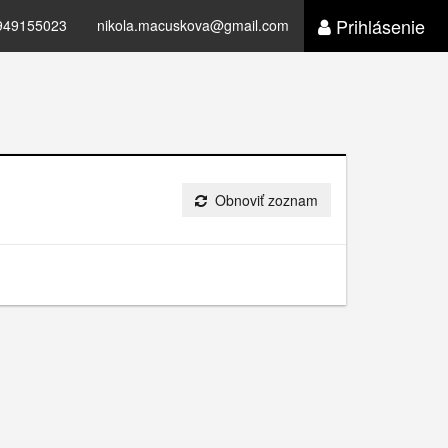
Prihlásenie
949155023
nikola.macuskova@gmail.com
Obnoviť zoznam