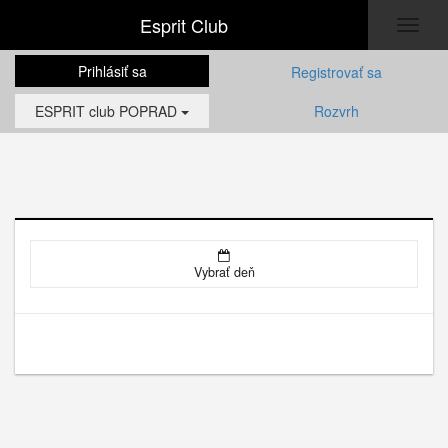
Esprit Club
Toggl
naviga
Prihlásiť sa
Registrovať sa
ESPRIT club POPRAD
Rozvrh
Vybrať deň