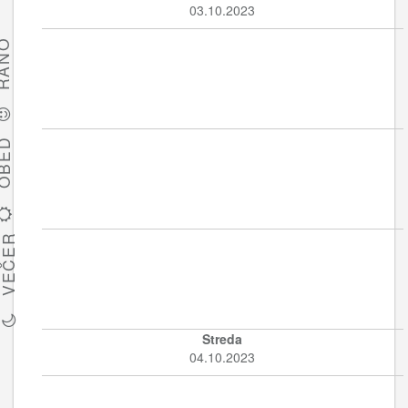
03.10.2023
ÁNO
BED
VEČER
Streda
04.10.2023