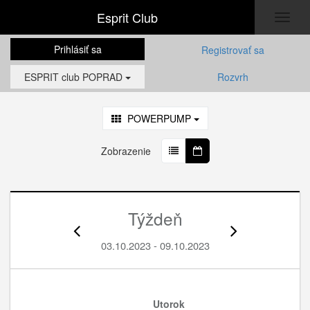
Esprit Club
Toggl
naviga
Prihlásiť sa
Registrovať sa
ESPRIT club POPRAD
Rozvrh
POWERPUMP
Zobrazenie
Týždeň
03.10.2023 - 09.10.2023
Utorok