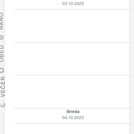
03.10.2023
ÁNO
BED
VEČER
Streda
04.10.2023