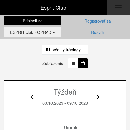
Esprit Club
Toggl
naviga
Prihlásiť sa
Registrovať sa
ESPRIT club POPRAD
Rozvrh
Všetky tréningy
Zobrazenie
Týždeň
03.10.2023 - 09.10.2023
Utorok