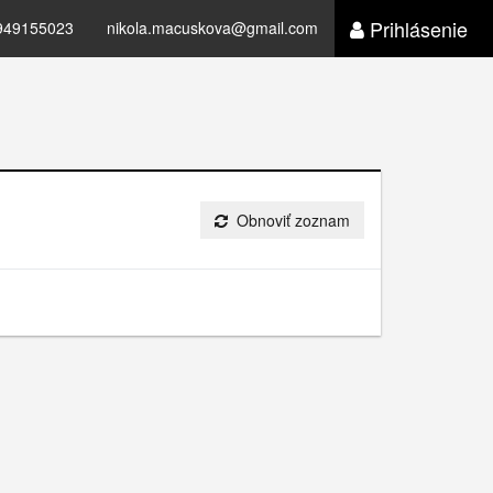
Prihlásenie
949155023
nikola.macuskova@gmail.com
Obnoviť zoznam