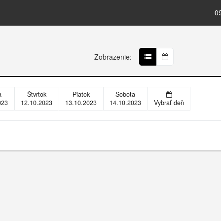
0
Zobrazenie:
a
Štvrtok
Piatok
Sobota
023
12.10.2023
13.10.2023
14.10.2023
Vybrať deň