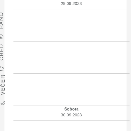
29.09.2023
ÁNO
BED
VEČER
Sobota
30.09.2023